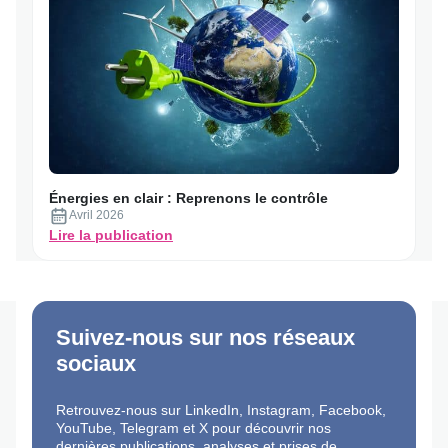
coeur
de
la
géopolitique
mondiale
:
le
gaz
Énergies en clair : Reprenons le contrôle
Avril 2026
:
Lire la publication
Énergies
en
clair
:
Reprenons
Suivez-nous sur nos réseaux
le
sociaux
contrôle
Retrouvez-nous sur LinkedIn, Instagram, Facebook,
YouTube, Telegram et X pour découvrir nos
dernières publications, analyses et prises de