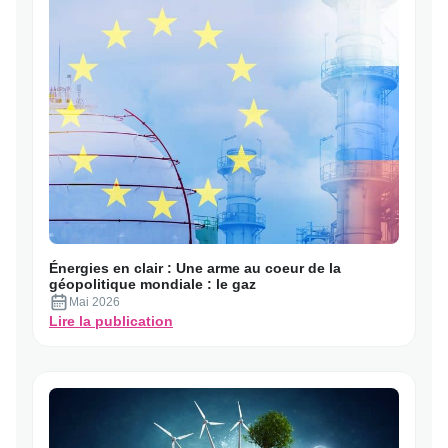
le
tarif
agent
–
de
quoi
on
parle
?
Énergies en clair : Une arme au coeur de la
géopolitique mondiale : le gaz
Mai 2026
:
Lire la publication
Énergies
en
clair
:
Une
arme
au