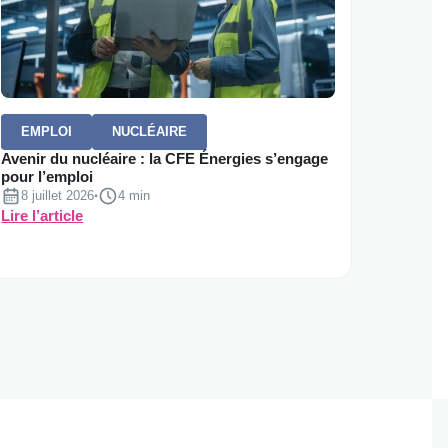
EMPLOI
NUCLÉAIRE
Avenir du nucléaire : la CFE Énergies s’engage
pour l’emploi
8 juillet 2026
·
Temps de lecture :
4 min
:
Lire l’article
Avenir
du
nucléaire
:
la
CFE
Énergies
s’engage
pour
l’emploi