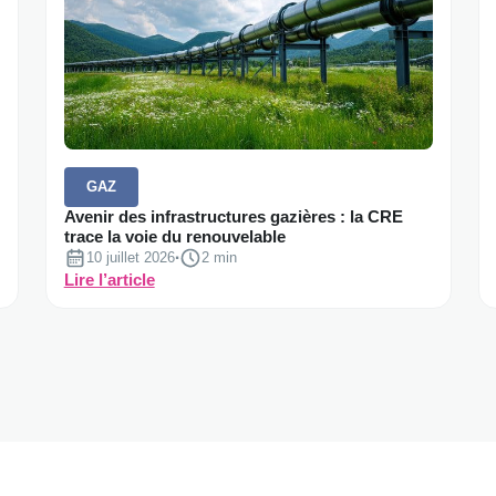
GAZ
Avenir des infrastructures gazières : la CRE
trace la voie du renouvelable
10 juillet 2026
·
Temps de lecture :
2 min
:
Lire l’article
Avenir
des
infrastructures
gazières
:
la
CRE
trace
la
voie