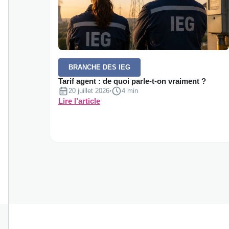
BRANCHE DES IEG
Tarif agent : de quoi parle-t-on vraiment ?
20 juillet 2026
·
Temps de lecture :
4 min
:
Lire l’article
Tarif
agent :
de
quoi
parle-
t-
on vraiment
?