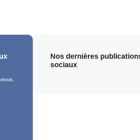
du
renouvelable
aux
Nos dernières publication
sociaux
cebook,
RAM
UTUBE